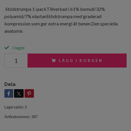
Stödstrumpa 1-packTillverkad i 61% bomull/32%
polyamid/7% elastanStödstrumpa med graderad
kompression som ger extra energi åt benen.Den speciella
anatomis
I lager.
LÄGG I KORGEN
Dela
Lagersaldo:
3
Artikelnummer:
347