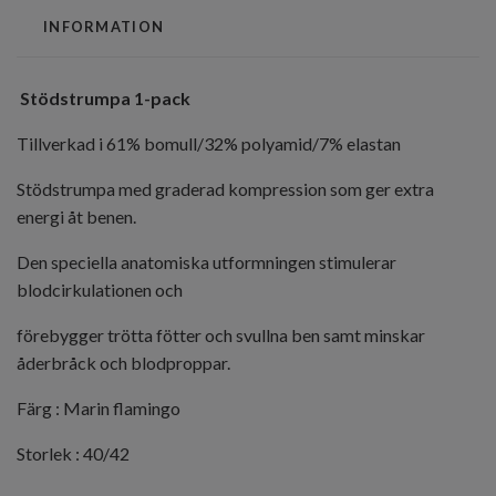
INFORMATION
Stödstrumpa 1-pack
Tillverkad i 61% bomull/32% polyamid/7% elastan
Stödstrumpa med graderad kompression som ger extra
energi åt benen.
Den speciella anatomiska utformningen stimulerar
blodcirkulationen och
förebygger trötta fötter och svullna ben samt minskar
åderbråck och blodproppar.
Färg : Marin flamingo
Storlek : 40/42