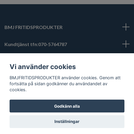
BMJ FRITIDSPRODUKTER
Kundtjänst tfn:070-5764787
bmjfritidsprodukter@hotmail.com
Läs mer
Vi använder cookies
BMJFRITIDSPRODUKTER använder cookies. Genom att
Sociala medier
fortsätta på sidan godkänner du användandet av
cookies.
Godkänn alla
© 2026 BMJ FRITIDSPRODUKTER
Inställningar