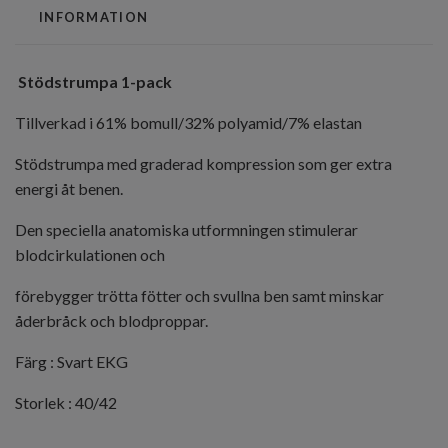
INFORMATION
Stödstrumpa 1-pack
Tillverkad i 61% bomull/32% polyamid/7% elastan
Stödstrumpa med graderad kompression som ger extra
energi åt benen.
Den speciella anatomiska utformningen stimulerar
blodcirkulationen och
förebygger trötta fötter och svullna ben samt minskar
åderbråck och blodproppar.
Färg : Svart EKG
Storlek : 40/42