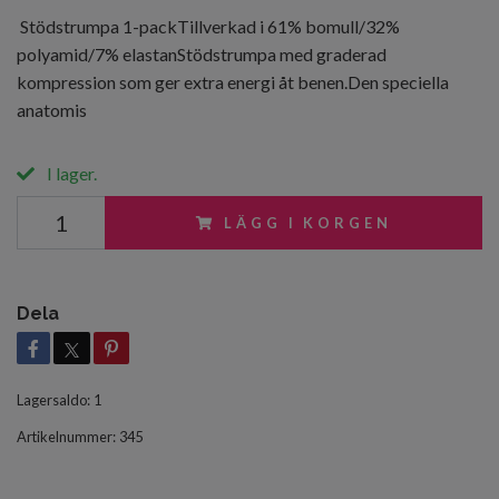
Stödstrumpa 1-packTillverkad i 61% bomull/32%
polyamid/7% elastanStödstrumpa med graderad
kompression som ger extra energi åt benen.Den speciella
anatomis
I lager.
LÄGG I KORGEN
Dela
Lagersaldo:
1
Artikelnummer:
345