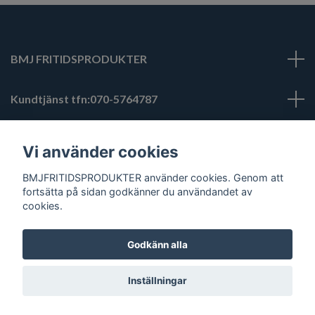
BMJ FRITIDSPRODUKTER
Kundtjänst tfn:070-5764787
bmjfritidsprodukter@hotmail.com
Läs mer
Vi använder cookies
BMJFRITIDSPRODUKTER använder cookies. Genom att
Sociala medier
fortsätta på sidan godkänner du användandet av
cookies.
Godkänn alla
© 2026 BMJ FRITIDSPRODUKTER
Inställningar