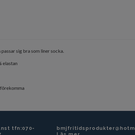
passar sig bra som liner socka.
% elastan
an förekomma
nst tfn:070-
bmjfritidsprodukter@hotm
7
Läs mer