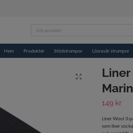
Hem
Produkter
Stödstrumpor
Lösresår strumpor
Liner
Mari
149 kr
Liner Wool 3-p
som liner socka