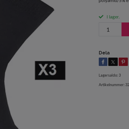
polyamid/5% el
I lager.
Dela
Lagersaldo:
3
Artikelnummer:
3