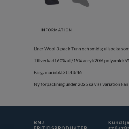
INFORMATION
Liner Wool 3-pack Tunn och smidig ullsocka som 
Tillverkad i 60% ull/15% acryl/20% polyamid/5
Färg: marinblå Stl:43/46
Ny förpackning under 2025 så viss variation k
BMJ
Kundtjä
FRITIDSPRODUKTER
576478