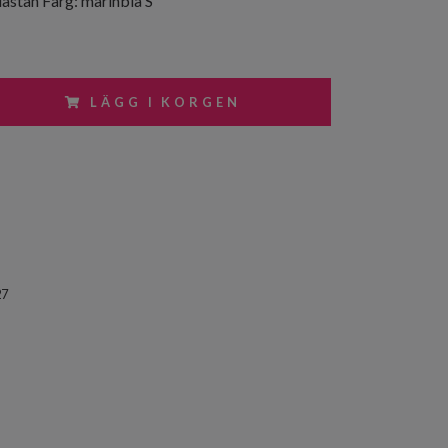
astan Färg: marinblå S
LÄGG I KORGEN
27