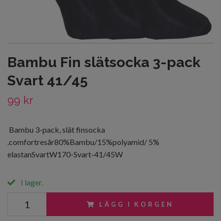
Bambu Fin slätsocka 3-pack
Svart 41/45
99 kr
Bambu 3-pack, slät finsocka
.comfortresår80%Bambu/15%polyamid/ 5%
elastanSvartW170-Svart-41/45W
I lager.
LÄGG I KORGEN