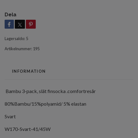
Dela
Lagersaldo:
5
Artikelnummer:
195
INFORMATION
Bambu 3-pack, slät finsocka .comfortresår
80%Bambu/15%polyamid/ 5% elastan
Svart
W170-Svart-41/45W