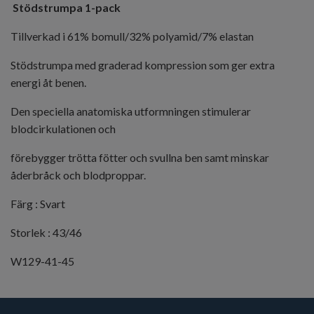
Stödstrumpa 1-pack
Tillverkad i 61% bomull/32% polyamid/7% elastan
Stödstrumpa med graderad kompression som ger extra
energi åt benen.
Den speciella anatomiska utformningen stimulerar
blodcirkulationen och
förebygger trötta fötter och svullna ben samt minskar
åderbråck och blodproppar.
Färg : Svart
Storlek : 43/46
W129-41-45