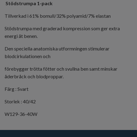
Stödstrumpa 1-pack
Tillverkad i 61% bomull/32% polyamid/7% elastan
Stödstrumpa med graderad kompression som ger extra
energi åt benen.
Den speciella anatomiska utformningen stimulerar
blodcirkulationen och
förebygger trötta fötter och svullna ben samt minskar
åderbråck och blodproppar.
Färg : Svart
Storlek : 40/42
W129-36-40W