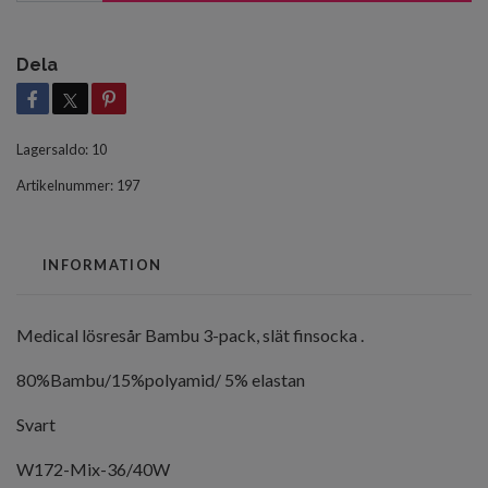
Dela
Lagersaldo:
10
Artikelnummer:
197
INFORMATION
Medical lösresår Bambu 3-pack, slät finsocka .
80%Bambu/15%polyamid/ 5% elastan
Svart
W172-Mix-36/40W