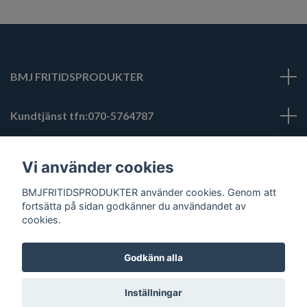
BMJ FRITIDSPRODUKTER
Kundtjänst tfn:070-5764787
bmjfritidsprodukter@hotmail.com
Läs mer
Vi använder cookies
BMJFRITIDSPRODUKTER använder cookies. Genom att
Sociala medier
fortsätta på sidan godkänner du användandet av
cookies.
Godkänn alla
© 2026 BMJ FRITIDSPRODUKTER
Inställningar