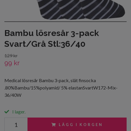
Bambu lösresår 3-pack
Svart/Grå Stl:36/40
129 kr
99 kr
Medical lösresår Bambu 3-pack, slät finsocka
.80%Bambu/15%polyamid/ 5% elastanSvartW172-Mix-
36/40W
I lager.
LÄGG I KORGEN